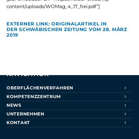
Berufsinfomesse 2023
content/uploads/WOMag_4_17_frei.pdf”]
22. Februar 2023
EXTERNER LINK: ORIGINALARTIKEL IN
DER SCHWÄBISCHEN ZEITUNG VOM 28. MÄRZ
Surface Technology 2022 Messebericht
2019
1. Juli 2022
NAVIGATION
OBERFLÄCHENVERFAHREN
KOMPETENZZENTRUM
NEWS
UNTERNEHMEN
KONTAKT