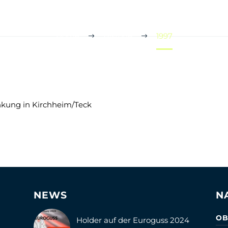
Home
Historie
1997
kung in Kirchheim/Teck
NEWS
N
OB
Holder auf der Euroguss 2024